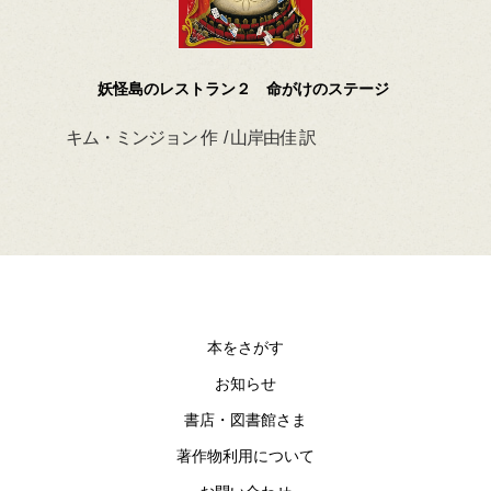
妖怪島のレストラン２ 命がけのステージ
キム・ミンジョン 作 / 山岸由佳 訳
デイ
本をさがす
お知らせ
書店・図書館さま
著作物利用について