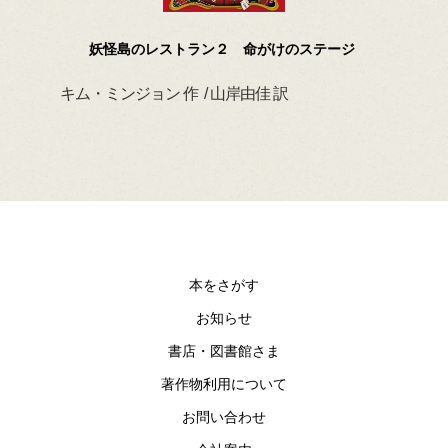
妖怪島のレストラン２ 命がけのステージ
キム・ミンジョン 作 / 山岸由佳 訳
デイ
本をさがす
お知らせ
書店・図書館さま
著作物利用について
お問い合わせ