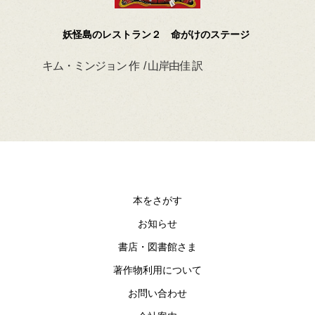
妖怪島のレストラン２ 命がけのステージ
キム・ミンジョン 作 / 山岸由佳 訳
デイ
本をさがす
お知らせ
書店・図書館さま
著作物利用について
お問い合わせ