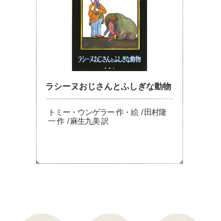
ラシーヌおじさんとふしぎな動物
トミー・ウンゲラー 作・絵 / 田村隆
一 作 / 麻生九美 訳