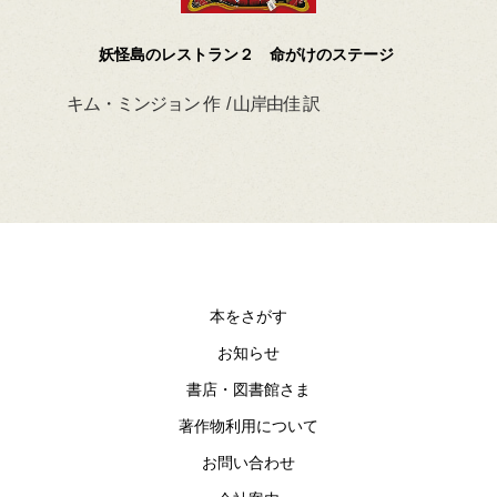
妖怪島のレストラン２ 命がけのステージ
キム・ミンジョン 作 / 山岸由佳 訳
デイ
本をさがす
お知らせ
書店・図書館さま
著作物利用について
お問い合わせ