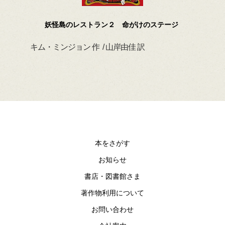
妖怪島のレストラン２ 命がけのステージ
キム・ミンジョン 作 / 山岸由佳 訳
デイ
本をさがす
お知らせ
書店・図書館さま
著作物利用について
お問い合わせ