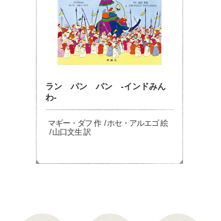
ラン パン パン -インドみん
わ-
マギー・ダフ 作 / ホセ・アルエゴ 絵
/ 山口文生 訳