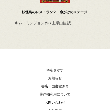
妖怪島のレストラン２ 命がけのステージ
キム・ミンジョン 作 / 山岸由佳 訳
デイ
本をさがす
お知らせ
書店・図書館さま
著作物利用について
お問い合わせ