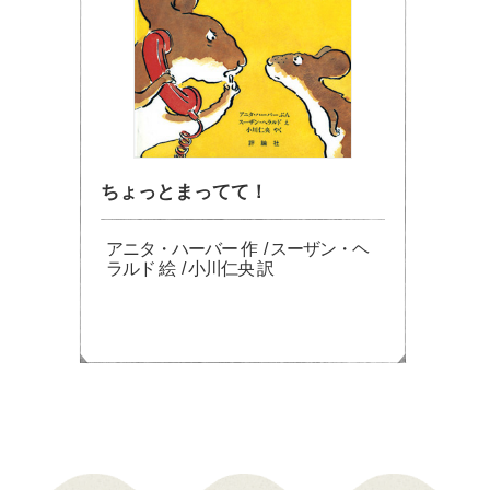
ちょっとまってて！
アニタ・ハーバー 作 / スーザン・ヘ
ラルド 絵 / 小川仁央 訳