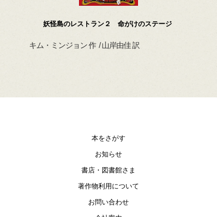
妖怪島のレストラン２ 命がけのステージ
キム・ミンジョン 作 / 山岸由佳 訳
デイ
本をさがす
お知らせ
書店・図書館さま
著作物利用について
お問い合わせ