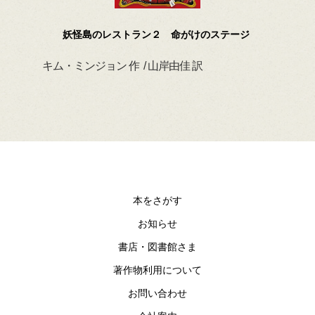
妖怪島のレストラン２ 命がけのステージ
キム・ミンジョン 作 / 山岸由佳 訳
デイ
本をさがす
お知らせ
書店・図書館さま
著作物利用について
お問い合わせ