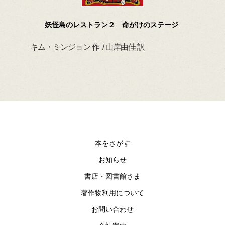
妖怪島のレストラン２ 命がけのステージ
キム・ミンジョン 作 / 山岸由佳 訳
デイ
本をさがす
お知らせ
書店・図書館さま
著作物利用について
お問い合わせ