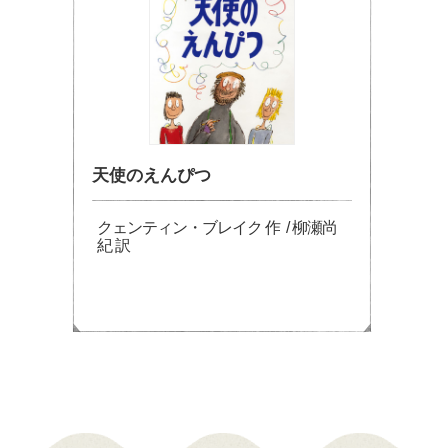
天使のえんぴつ
クェンティン・ブレイク 作 / 柳瀬尚
紀 訳