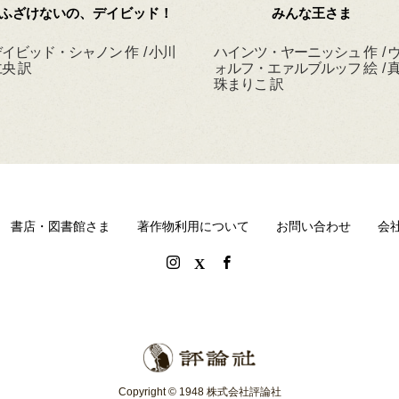
ふざけないの、デイビッド！
みんな王さま
イビッド・シャノン 作 / 小川
ハインツ・ヤーニッシュ 作 / 
央 訳
ォルフ・エァルブルッフ 絵 / 
珠まりこ 訳
書店・図書館さま
著作物利用について
お問い合わせ
会
Copyright © 1948 株式会社評論社