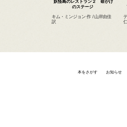
 ずっと だいすきだ
妖怪島のレストラン２ 命がけ
よ
のステージ
ィルヘルム 作・絵
キム・ミンジョン 作 / 山岸由佳
デ
 訳
訳
仁
本をさがす
お知らせ