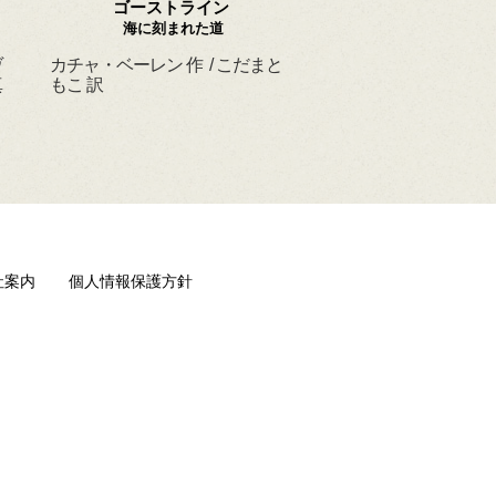
ゴーストライン
ほんとうの よるを
海に刻まれた道
ヴ
カチャ・ベーレン 作 / こだまと
マーシャ・ダイアン・
真
もこ 訳
ド 作 / スーザン・レ
/ ひさやまたいち 訳
社案内
個人情報保護方針