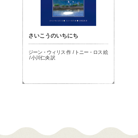
さいこうのいちにち
ジーン・ウィリス 作 / トニー・ロス 絵
/ 小川仁央 訳