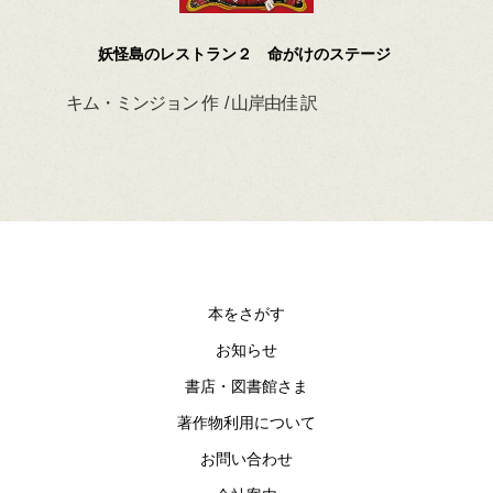
妖怪島のレストラン２ 命がけのステージ
キム・ミンジョン 作 / 山岸由佳 訳
デイ
本をさがす
お知らせ
書店・図書館さま
著作物利用について
お問い合わせ