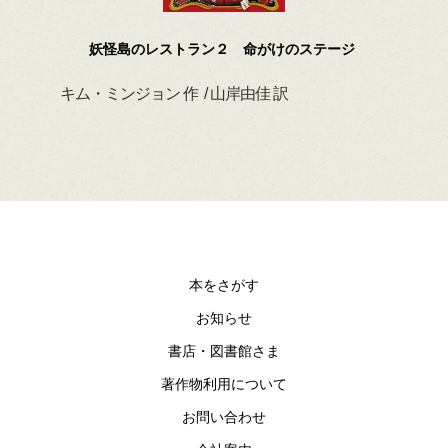
妖怪島のレストラン２ 命がけのステージ
キム・ミンジョン 作 / 山岸由佳 訳
デイ
本をさがす
お知らせ
書店・図書館さま
著作物利用について
お問い合わせ