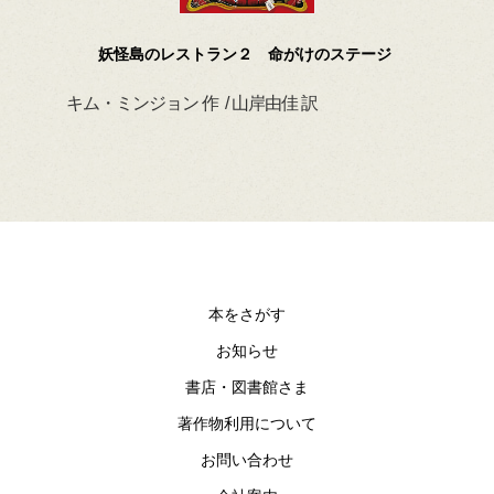
妖怪島のレストラン２ 命がけのステージ
キム・ミンジョン 作 / 山岸由佳 訳
デイ
本をさがす
お知らせ
書店・図書館さま
著作物利用について
お問い合わせ