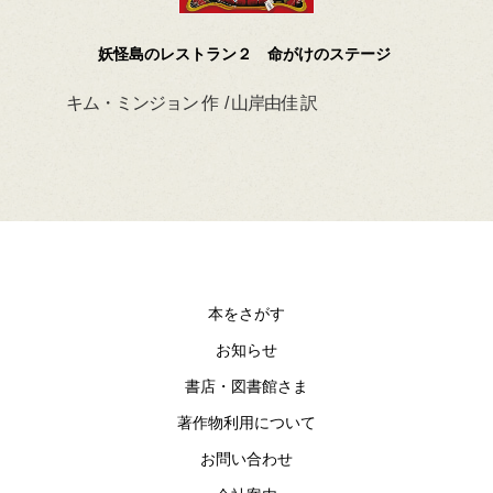
妖怪島のレストラン２ 命がけのステージ
キム・ミンジョン 作 / 山岸由佳 訳
デイ
本をさがす
お知らせ
書店・図書館さま
著作物利用について
お問い合わせ