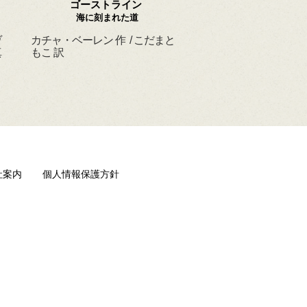
ゴーストライン
ほんとうの よるを
海に刻まれた道
ヴ
カチャ・ベーレン 作 / こだまと
マーシャ・ダイアン・
真
もこ 訳
ド 作 / スーザン・レ
/ ひさやまたいち 訳
社案内
個人情報保護方針