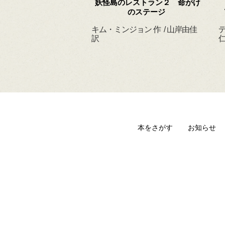
 ずっと だいすきだ
妖怪島のレストラン２ 命がけ
よ
のステージ
ィルヘルム 作・絵
キム・ミンジョン 作 / 山岸由佳
デ
 訳
訳
仁
本をさがす
お知らせ