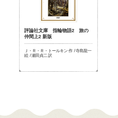
評論社文庫 指輪物語2 旅の
仲間上2 新版
Ｊ・Ｒ・Ｒ・トールキン 作 / 寺島龍一
絵 / 瀬田貞二 訳