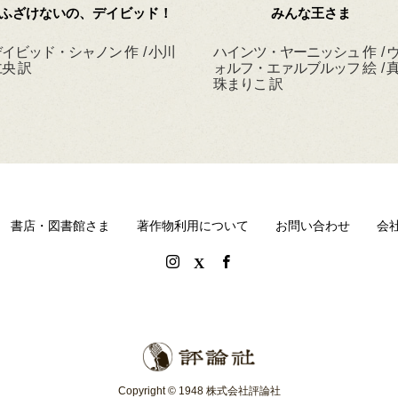
ふざけないの、デイビッド！
みんな王さま
イビッド・シャノン 作 / 小川
ハインツ・ヤーニッシュ 作 / 
央 訳
ォルフ・エァルブルッフ 絵 / 
珠まりこ 訳
書店・図書館さま
著作物利用について
お問い合わせ
会
Copyright © 1948 株式会社評論社