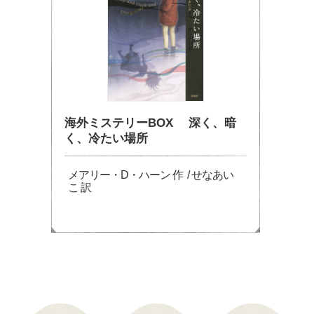
海外ミステリーBOX 深く、暗
く、冷たい場所
メアリー・D・ハーン 作 / せなあい
こ 訳