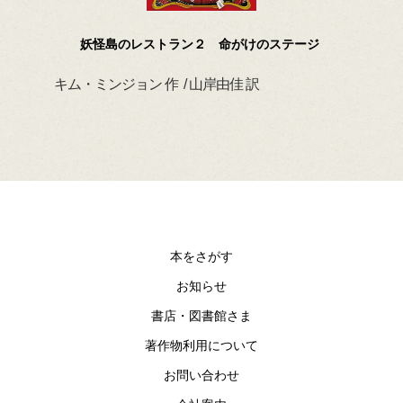
妖怪島のレストラン２ 命がけのステージ
キム・ミンジョン 作 / 山岸由佳 訳
デイ
本をさがす
お知らせ
書店・図書館さま
著作物利用について
お問い合わせ