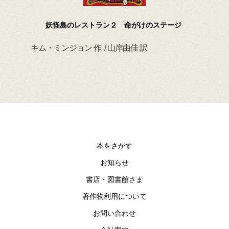
妖怪島のレストラン２ 命がけのステージ
キム・ミンジョン 作 / 山岸由佳 訳
デイ
本をさがす
お知らせ
書店・図書館さま
著作物利用について
お問い合わせ