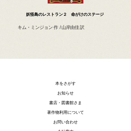
妖怪島のレストラン２ 命がけのステージ
キム・ミンジョン 作 / 山岸由佳 訳
デイ
本をさがす
お知らせ
書店・図書館さま
著作物利用について
お問い合わせ