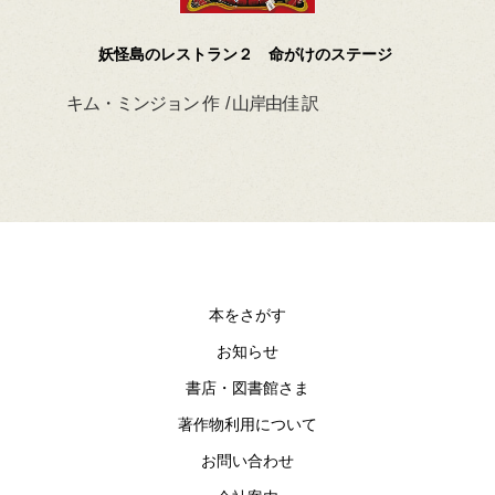
妖怪島のレストラン２ 命がけのステージ
キム・ミンジョン 作 / 山岸由佳 訳
デイ
本をさがす
お知らせ
書店・図書館さま
著作物利用について
お問い合わせ