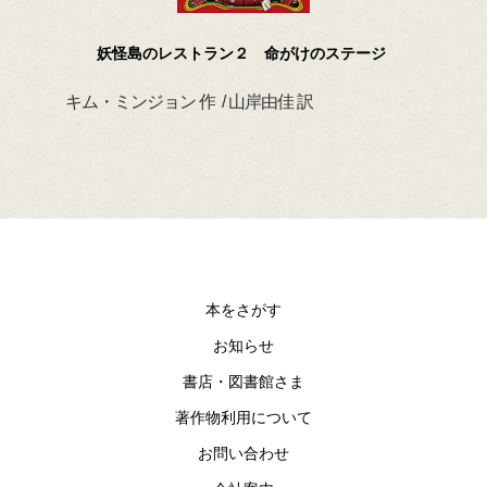
妖怪島のレストラン２ 命がけのステージ
キム・ミンジョン 作 / 山岸由佳 訳
デイ
本をさがす
お知らせ
書店・図書館さま
著作物利用について
お問い合わせ