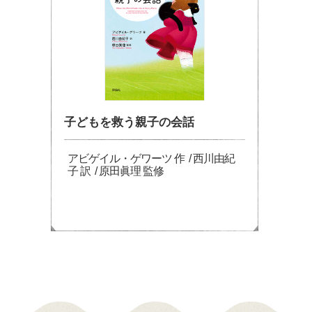
子どもを救う親子の会話
アビゲイル・ゲワーツ 作 / 西川由紀
子 訳 / 原田眞理 監修