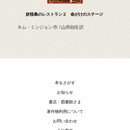
妖怪島のレストラン２ 命がけのステージ
キム・ミンジョン 作 / 山岸由佳 訳
デイ
本をさがす
お知らせ
書店・図書館さま
著作物利用について
お問い合わせ