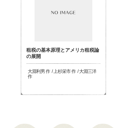
租税の基本原理とアメリカ租税論
の展開
大淵利男 作 / 上杉栄市 作 / 大淵三洋
作