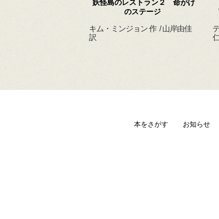
 ずっと だいすきだ
妖怪島のレストラン２ 命がけ
よ
のステージ
ィルヘルム 作・絵
キム・ミンジョン 作 / 山岸由佳
デ
 訳
訳
仁
本をさがす
お知らせ