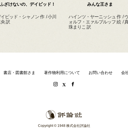
ふざけないの、デイビッド！
みんな王さま
イビッド・シャノン 作 / 小川
ハインツ・ヤーニッシュ 作 / 
央 訳
ォルフ・エァルブルッフ 絵 / 
珠まりこ 訳
書店・図書館さま
著作物利用について
お問い合わせ
会
Copyright © 1948 株式会社評論社