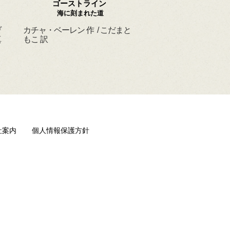
ゴーストライン
ほんとうの よるを
海に刻まれた道
ヴ
カチャ・ベーレン 作 / こだまと
マーシャ・ダイアン・
真
もこ 訳
ド 作 / スーザン・レ
/ ひさやまたいち 訳
社案内
個人情報保護方針