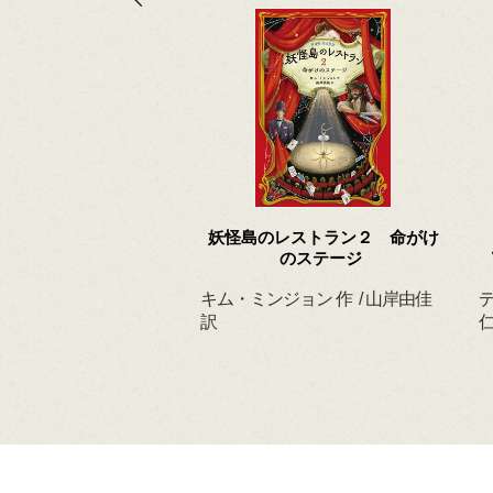
 ずっと だいすきだ
妖怪島のレストラン２ 命がけ
よ
のステージ
ィルヘルム 作・絵
キム・ミンジョン 作 / 山岸由佳
デ
 訳
訳
仁