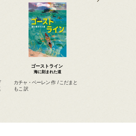
ゴーストライン
ほんとうの よるを
海に刻まれた道
ヴ
カチャ・ベーレン 作 / こだまと
マーシャ・ダイアン・
真
もこ 訳
ド 作 / スーザン・レ
/ ひさやまたいち 訳