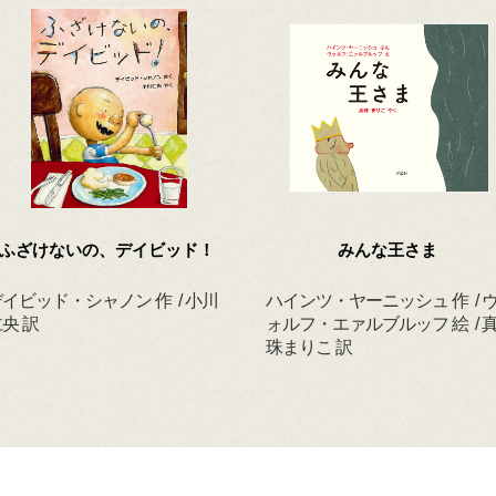
ふざけないの、デイビッド！
みんな王さま
イビッド・シャノン 作 / 小川
ハインツ・ヤーニッシュ 作 / 
央 訳
ォルフ・エァルブルッフ 絵 / 
珠まりこ 訳