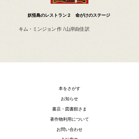
妖怪島のレストラン２ 命がけのステージ
キム・ミンジョン 作 / 山岸由佳 訳
デイ
本をさがす
お知らせ
書店・図書館さま
著作物利用について
お問い合わせ