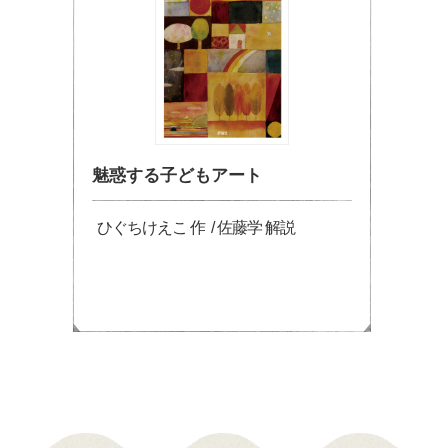
魅惑する子どもアート
ひぐちけえこ 作 / 佐藤学 解説