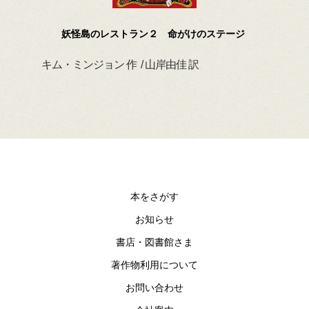
妖怪島のレストラン２ 命がけのステージ
キム・ミンジョン 作 / 山岸由佳 訳
デイ
本をさがす
お知らせ
書店・図書館さま
著作物利用について
お問い合わせ