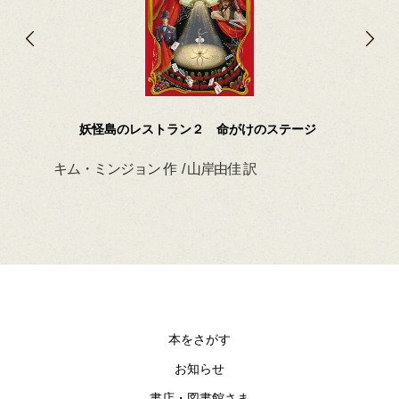
妖怪島のレストラン２ 命がけのステージ
キム・ミンジョン 作 / 山岸由佳 訳
デイ
本をさがす
お知らせ
書店・図書館さま