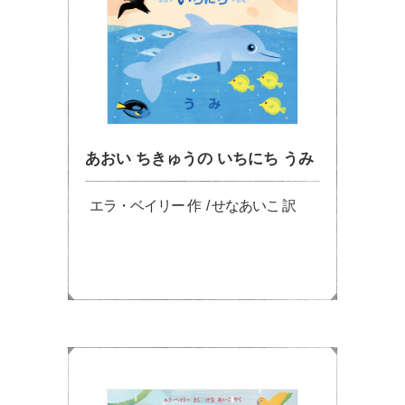
あおい ちきゅうの いちにち うみ
エラ・ベイリー 作 / せなあいこ 訳