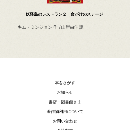
妖怪島のレストラン２ 命がけのステージ
キム・ミンジョン 作 / 山岸由佳 訳
デイ
本をさがす
お知らせ
書店・図書館さま
著作物利用について
お問い合わせ