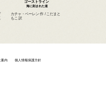
ゴーストライン
ほんとうの よるを
海に刻まれた道
ヴ
カチャ・ベーレン 作 / こだまと
マーシャ・ダイアン・
真
もこ 訳
ド 作 / スーザン・レ
/ ひさやまたいち 訳
社案内
個人情報保護方針