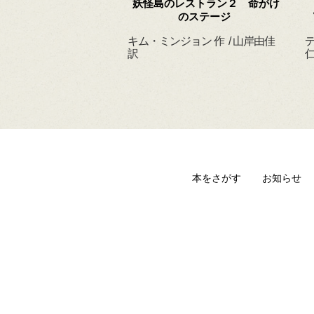
 ずっと だいすきだ
妖怪島のレストラン２ 命がけ
よ
のステージ
ィルヘルム 作・絵
キム・ミンジョン 作 / 山岸由佳
デ
 訳
訳
仁
本をさがす
お知らせ