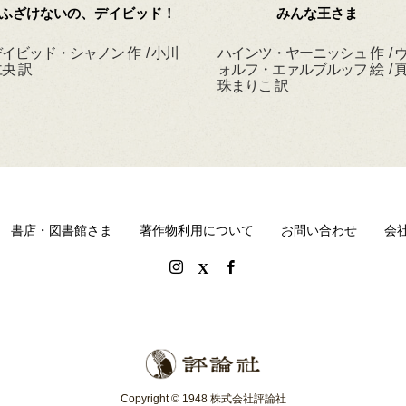
ふざけないの、デイビッド！
みんな王さま
イビッド・シャノン 作 / 小川
ハインツ・ヤーニッシュ 作 / 
央 訳
ォルフ・エァルブルッフ 絵 / 
珠まりこ 訳
書店・図書館さま
著作物利用について
お問い合わせ
会
Copyright © 1948 株式会社評論社