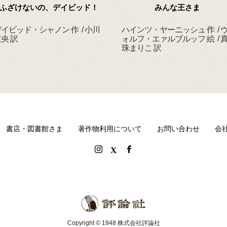
ふざけないの、デイビッド！
みんな王さま
イビッド・シャノン 作 / 小川
ハインツ・ヤーニッシュ 作 / 
央 訳
ォルフ・エァルブルッフ 絵 / 
珠まりこ 訳
書店・図書館さま
著作物利用について
お問い合わせ
会
Copyright © 1948 株式会社評論社