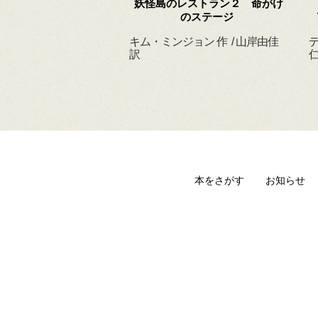
 ずっと だいすきだ
妖怪島のレストラン２ 命がけ
よ
のステージ
ィルヘルム 作・絵
キム・ミンジョン 作 / 山岸由佳
デ
 訳
訳
仁
本をさがす
お知らせ