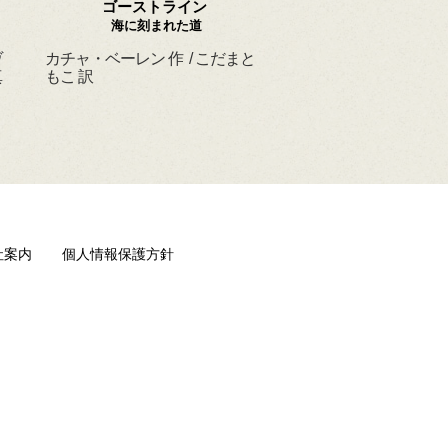
ゴーストライン
ほんとうの よるを
海に刻まれた道
ヴ
カチャ・ベーレン 作 / こだまと
マーシャ・ダイアン・
真
もこ 訳
ド 作 / スーザン・レ
/ ひさやまたいち 訳
社案内
個人情報保護方針