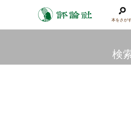
本をさが
検索