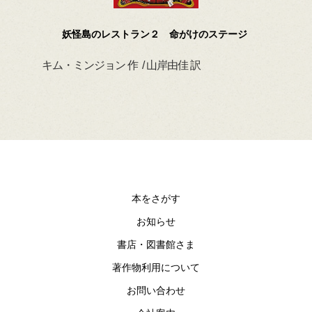
妖怪島のレストラン２ 命がけのステージ
キム・ミンジョン 作 / 山岸由佳 訳
デイ
本をさがす
お知らせ
書店・図書館さま
著作物利用について
お問い合わせ