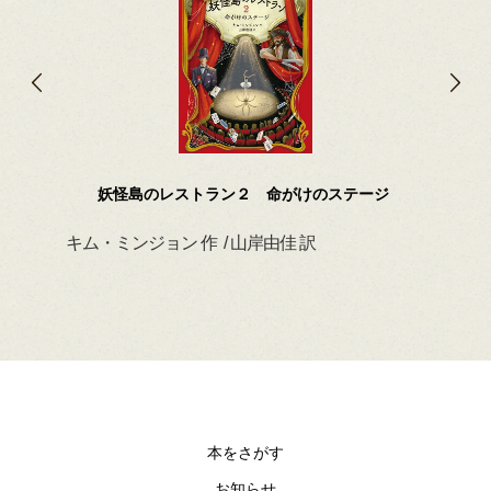
妖怪島のレストラン２ 命がけのステージ
キム・ミンジョン 作 / 山岸由佳 訳
デイ
本をさがす
お知らせ