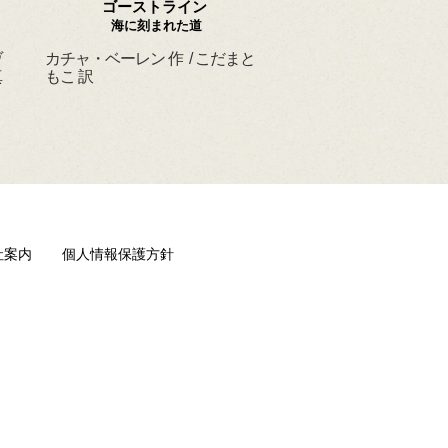
ゴーストライン
ほんとうの よるを
海に刻まれた道
ヴ
カチャ・ベーレン 作 / こだまと
マーシャ・ダイアン・
真
もこ 訳
ド 作 / スーザン・レ
/ ひさやまたいち 訳
社案内
個人情報保護方針