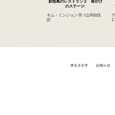
 ずっと だいすきだ
妖怪島のレストラン２ 命がけ
よ
のステージ
ィルヘルム 作・絵
キム・ミンジョン 作 / 山岸由佳
デ
 訳
訳
仁
本をさがす
お知らせ