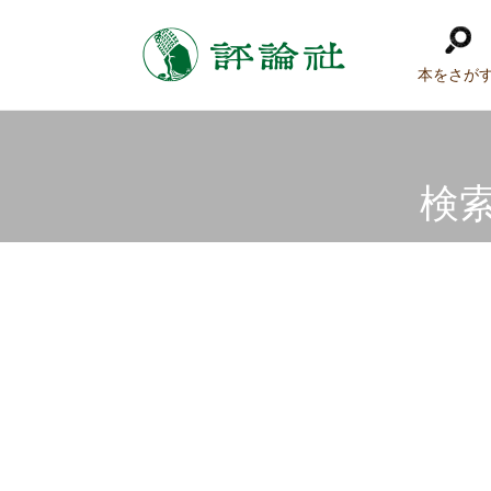
本をさが
検索