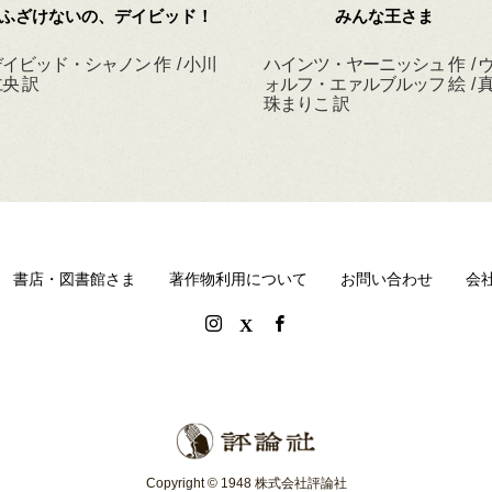
ふざけないの、デイビッド！
みんな王さま
イビッド・シャノン 作 / 小川
ハインツ・ヤーニッシュ 作 / 
央 訳
ォルフ・エァルブルッフ 絵 / 
珠まりこ 訳
書店・図書館さま
著作物利用について
お問い合わせ
会
Copyright © 1948 株式会社評論社