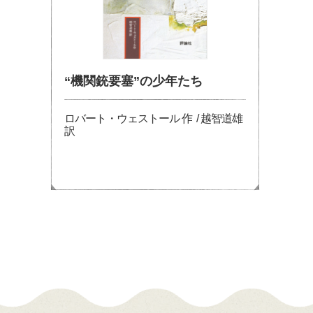
“機関銃要塞”の少年たち
ロバート・ウェストール 作 / 越智道雄
訳