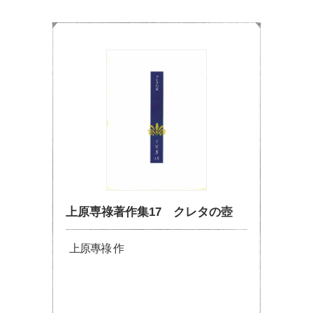
上原専祿著作集17 クレタの壺
上原專祿 作