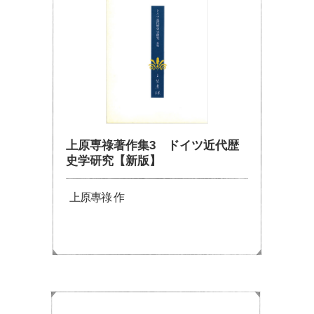
上原専祿著作集3 ドイツ近代歴
史学研究【新版】
上原專祿 作