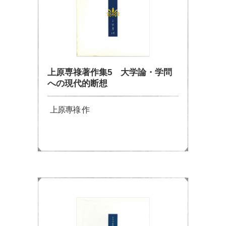
上原専祿著作集5 大学論・学問
への現代的断想
上原專祿 作