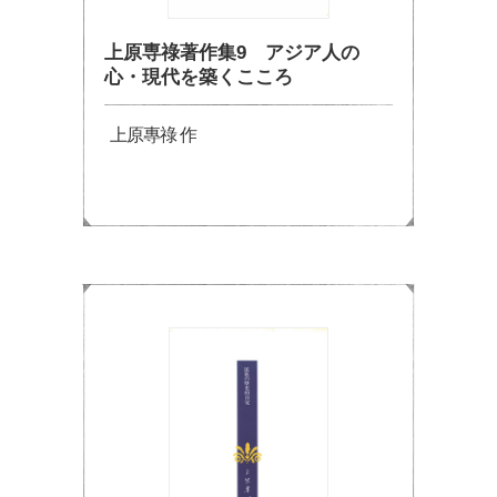
上原専祿著作集9 アジア人の
心・現代を築くこころ
上原專祿 作