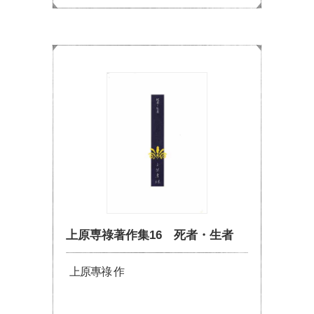
上原専祿著作集16 死者・生者
上原專祿 作