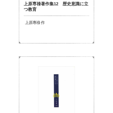
上原専祿著作集12 歴史意識に立
つ教育
上原專祿 作