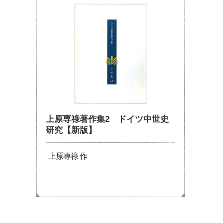
上原専祿著作集2 ドイツ中世史
研究【新版】
上原專祿 作