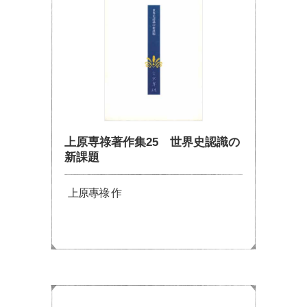
上原専祿著作集25 世界史認識の
新課題
上原專祿 作