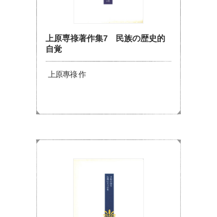
上原専祿著作集7 民族の歴史的
自覚
上原專祿 作