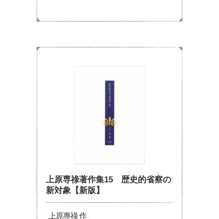
上原専祿著作集15 歴史的省察の
新対象【新版】
上原專祿 作