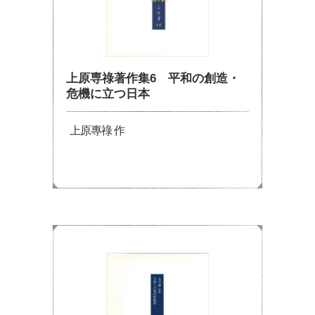
上原専祿著作集6 平和の創造・
危機に立つ日本
上原專祿 作