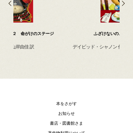
ジ
ふざけないの、デイビッド！
デイビッド・シャノン 作 / 小川仁央 訳
ハイ
ブル
本をさがす
お知らせ
書店・図書館さま
著作物利用について