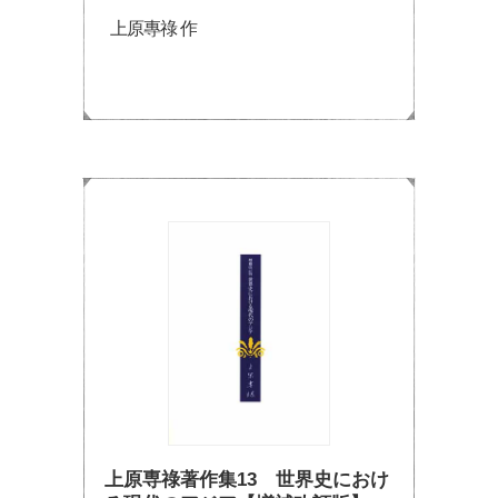
上原專祿 作
上原専祿著作集13 世界史におけ