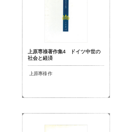
上原専祿著作集4 ドイツ中世の
社会と経済
上原專祿 作