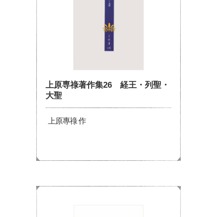
上原専祿著作集26 経王・列聖・
大聖
上原專祿 作