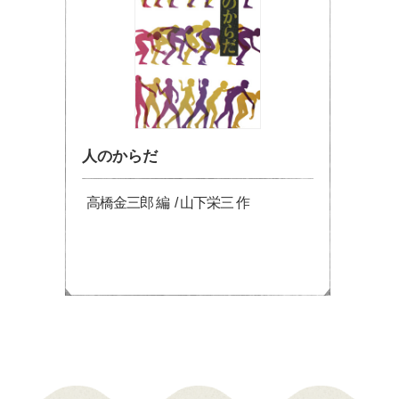
人のからだ
高橋金三郎 編 / 山下栄三 作