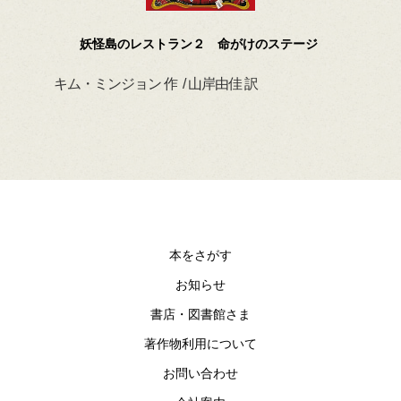
妖怪島のレストラン２ 命がけのステージ
キム・ミンジョン 作 / 山岸由佳 訳
デイ
本をさがす
お知らせ
書店・図書館さま
著作物利用について
お問い合わせ