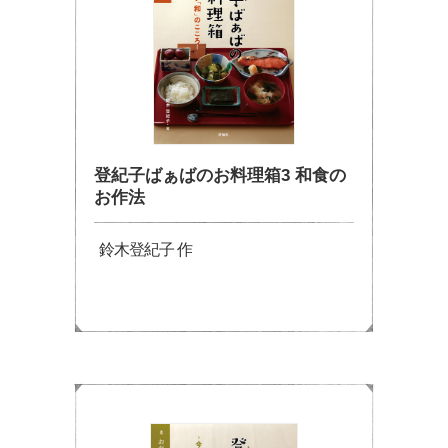
登紀子ばぁばのお料理箱3 和食の
お作法
鈴木登紀子 作