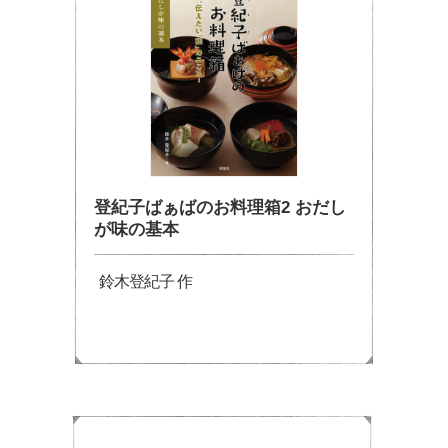
登紀子ばぁばのお料理箱2 おだし
が味の基本
鈴木登紀子 作