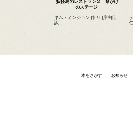
 ずっと だいすきだ
妖怪島のレストラン２ 命がけ
よ
のステージ
ィルヘルム 作・絵
キム・ミンジョン 作 / 山岸由佳
デ
 訳
訳
仁
本をさがす
お知らせ