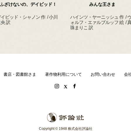
ふざけないの、デイビッド！
みんな王さま
イビッド・シャノン 作 / 小川
ハインツ・ヤーニッシュ 作 / 
央 訳
ォルフ・エァルブルッフ 絵 / 
珠まりこ 訳
書店・図書館さま
著作物利用について
お問い合わせ
会
Copyright © 1948 株式会社評論社