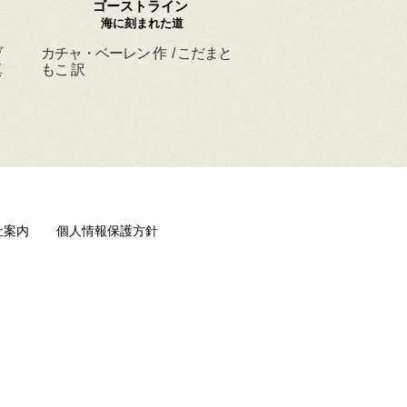
ゴーストライン
ほんとうの よるを
海に刻まれた道
ヴ
カチャ・ベーレン 作 / こだまと
マーシャ・ダイアン・
真
もこ 訳
ド 作 / スーザン・レ
/ ひさやまたいち 訳
社案内
個人情報保護方針