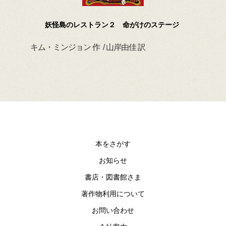
妖怪島のレストラン２ 命がけのステージ
キム・ミンジョン 作 / 山岸由佳 訳
デイ
本をさがす
お知らせ
書店・図書館さま
著作物利用について
お問い合わせ