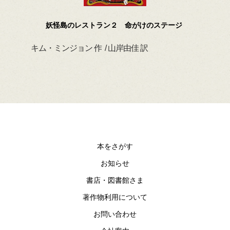
妖怪島のレストラン２ 命がけのステージ
キム・ミンジョン 作 / 山岸由佳 訳
デイ
本をさがす
お知らせ
書店・図書館さま
著作物利用について
お問い合わせ