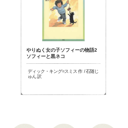
やりぬく女の子ソフィーの物語2
ソフィーと黒ネコ
ディック・キング=スミス 作 / 石随じ
ゅん 訳