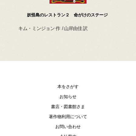
妖怪島のレストラン２ 命がけのステージ
キム・ミンジョン 作 / 山岸由佳 訳
デイ
本をさがす
お知らせ
書店・図書館さま
著作物利用について
お問い合わせ