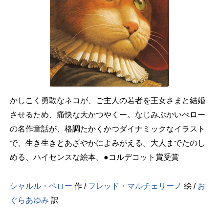
かしこく勇敢なネコが、ご主人の若者を王女さまと結婚
させるため、痛快な大かつやくー。なじみぶかいぺロー
の名作童話が、格調たかくかつダイナミックなイラスト
で、生き生きとあざやかによみがえる。大人までたのし
める、ハイセンスな絵本。●コルデコット賞受賞
シャルル・ペロー
作 /
フレッド・マルチェリーノ
絵 /
お
ぐらあゆみ
訳