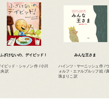
ふざけないの、デイビッド！
みんな王さま
イビッド・シャノン 作 / 小川
ハインツ・ヤーニッシュ 作 / 
央 訳
ォルフ・エァルブルッフ 絵 / 
珠まりこ 訳