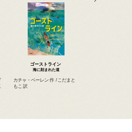
ゴーストライン
ほんとうの よるを
海に刻まれた道
ヴ
カチャ・ベーレン 作 / こだまと
マーシャ・ダイアン・
真
もこ 訳
ド 作 / スーザン・レ
/ ひさやまたいち 訳