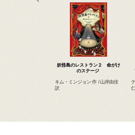
 ずっと だいすきだ
妖怪島のレストラン２ 命がけ
よ
のステージ
ィルヘルム 作・絵
キム・ミンジョン 作 / 山岸由佳
デ
 訳
訳
仁