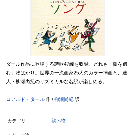
ダール作品に登場する詩歌47編を収録。どれも「韻を踏
む」物ばかり。世界の一流画家25人のカラー挿画と、達
人・柳瀬尚紀のリズミカルな名訳が楽しめる。
ロアルド・ダール
作 /
柳瀬尚紀
訳
読み物
カテゴリ