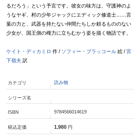
るだろう」という予言です。彼女の味方は、守護神のよ
うなヤギ、村の少年ジャックにエディック修道士……言
葉の力と、武器を持たない仲間たちしか頼るもののない
少女が、国王側の権力に立ちむかう姿を描く物語です。
ケイト・ディカミロ
作 /
ソフィー・ブラッコール
絵 /
宮
下嶺夫
訳
読み物
カテゴリ
シリーズ名
9784566014619
ISBN
1,980
税込定価
円