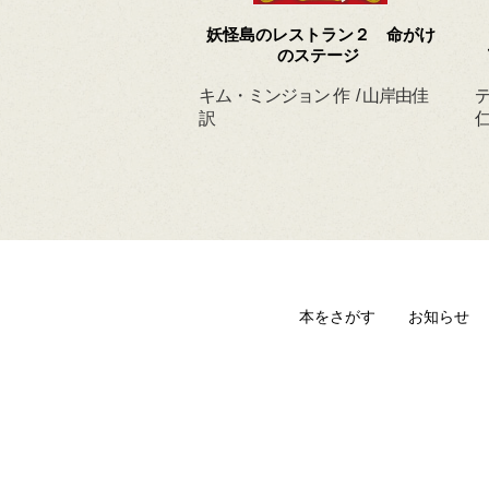
 ずっと だいすきだ
妖怪島のレストラン２ 命がけ
よ
のステージ
ィルヘルム 作・絵
キム・ミンジョン 作 / 山岸由佳
デ
 訳
訳
仁
本をさがす
お知らせ