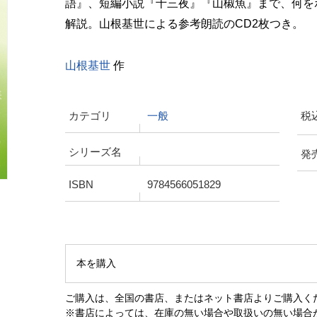
語』、短編小説『十三夜』『山椒魚』まで、何を
解説。山根基世による参考朗読のCD2枚つき。
山根基世
作
カテゴリ
一般
税
シリーズ名
発
ISBN
9784566051829
本を購入
ご購入は、全国の書店、またはネット書店よりご購入く
※書店によっては、在庫の無い場合や取扱いの無い場合