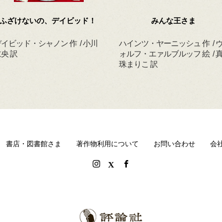
ふざけないの、デイビッド！
みんな王さま
イビッド・シャノン 作 / 小川
ハインツ・ヤーニッシュ 作 / 
央 訳
ォルフ・エァルブルッフ 絵 / 
珠まりこ 訳
書店・図書館さま
著作物利用について
お問い合わせ
会