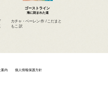
ゴーストライン
ほんとうの よるを
海に刻まれた道
ヴ
カチャ・ベーレン 作 / こだまと
マーシャ・ダイアン・
真
もこ 訳
ド 作 / スーザン・レ
/ ひさやまたいち 訳
社案内
個人情報保護方針