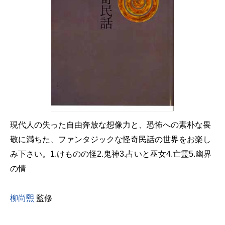
現代人の失った自由奔放な想像力と、恐怖への素朴な畏
敬に満ちた、ファンタジックな怪奇民話の世界をお楽し
み下さい。1.けものの怪2.鬼神3.占いと巫女4.亡霊5.幽界
の情
柳尚煕
監修