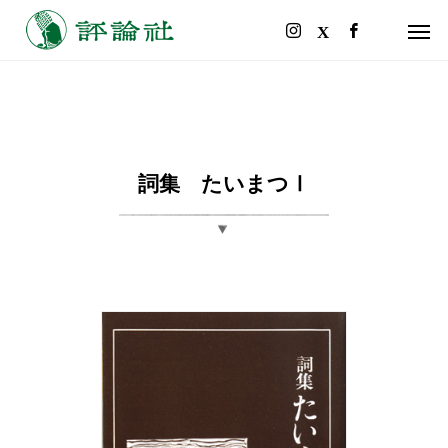
詞集 たいまつⅠ