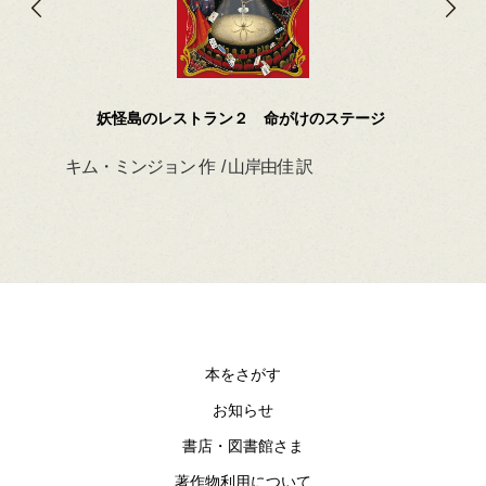
妖怪島のレストラン２ 命がけのステージ
キム・ミンジョン 作 / 山岸由佳 訳
デイ
本をさがす
お知らせ
書店・図書館さま
著作物利用について