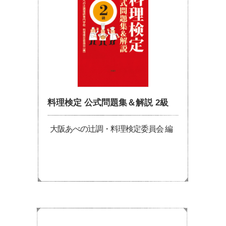
料理検定 公式問題集＆解説 2級
大阪あべの辻調・料理検定委員会 編