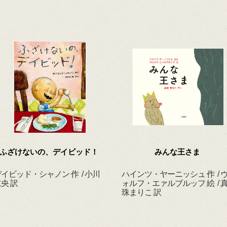
ふざけないの、デイビッド！
みんな王さま
イビッド・シャノン 作 / 小川
ハインツ・ヤーニッシュ 作 / 
央 訳
ォルフ・エァルブルッフ 絵 / 
珠まりこ 訳