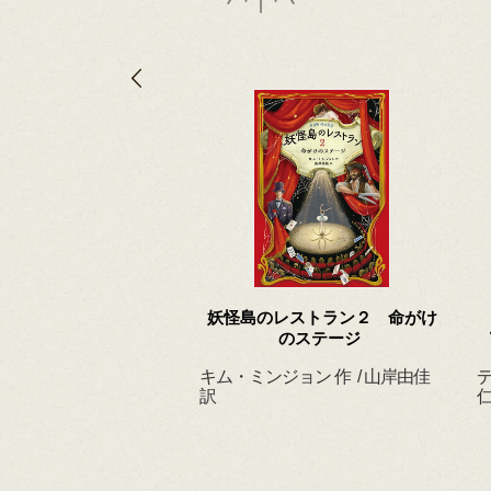
 ずっと だいすきだ
妖怪島のレストラン２ 命がけ
よ
のステージ
ィルヘルム 作・絵
キム・ミンジョン 作 / 山岸由佳
デ
 訳
訳
仁