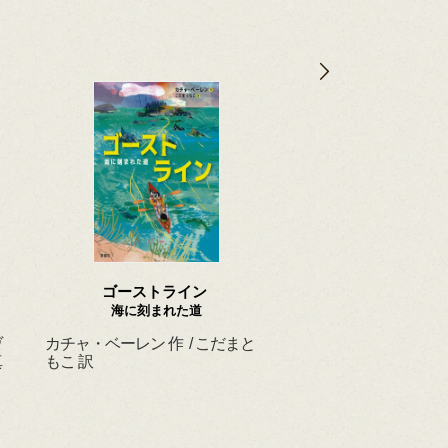
ゴーストライン
ほんとうの よるを
海に刻まれた道
ヴ
カチャ・ベーレン 作 / こだまと
マーシャ・ダイアン・
真
もこ 訳
ド 作 / スーザン・レ
/ ひさやまたいち 訳