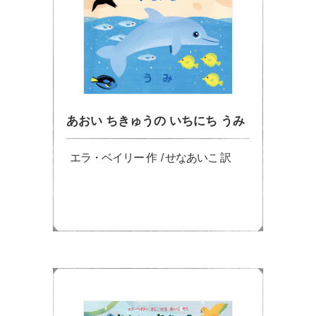
あおい ちきゅうの いちにち うみ
エラ・ベイリー 作 / せなあいこ 訳